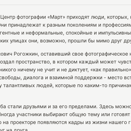
 Центр фотографии «Март» приходят люди, которых, 
Они принадлежат к разным поколениям и профессия
гентные и неформальные, спокойные и импульсивны
ких улицах они, возможно, прошли бы мимо друг дру
сович Рогожкин, оставивший свое фотографическое 
создал пространство, в котором каждый может чувст
никого ничему не учит и не диктует, «как правильно
свободы, диалога и взаимной поддержки - место вс
 талантливых людей, которые по каким-то причинам
ба стали друзьями и за его пределами. Здесь можно
Иногда участники выбирают общую тему или готовят
о на проекторе появляются кадры из жизни нашего г
г на друга.